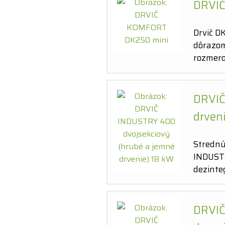
DRVI
Drvič D
dôrazom
rozmero
DRVIČ
drven
Strednú
INDUSTR
dezinte
DRVIČ