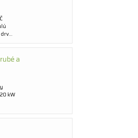
IČ
ulú
 drv…
rubé a
dy
d 20 kW