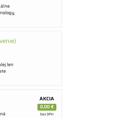
nálne
hnology.
venie)
lej len
ete
AKCIA
0,00 €
tná
bez DPH