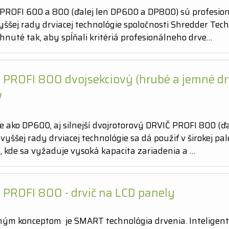
PROFI 600 a 800 (ďalej len DP600 a DP800) sú profesio
yššej rady drviacej technológie spoločnosti Shredder Tec
hnuté tak, aby spĺňali kritériá profesionálneho drve…
 PROFI 800 dvojsekciový (hrubé a jemné dr
W
 ako DP600, aj silnejší dvojrotorový DRVIČ PROFI 800 (ďa
yššej rady drviacej technológie sa dá použiť v širokej pal
í, kde sa vyžaduje vysoká kapacita zariadenia a …
 PROFI 800 - drvič na LCD panely
ným konceptom je SMART technológia drvenia. Inteligen