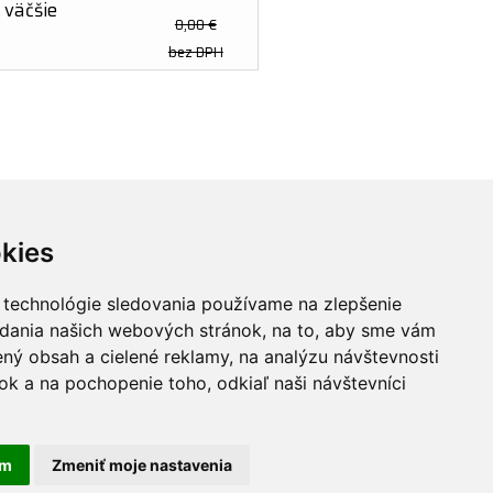
 väčšie
0,00 €
bez DPH
kies
 technológie sledovania používame na zlepšenie
gy.eu
adania našich webových stránok, na to, aby sme vám
ný obsah a cielené reklamy, na analýzu návštevnosti
k a na pochopenie toho, odkiaľ naši návštevníci
am
Zmeniť moje nastavenia