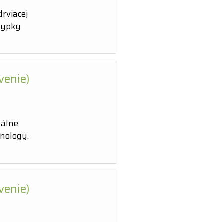
rviacej
ásypky
venie)
nálne
hnology.
venie)