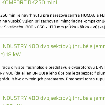
Č KOMFORT DK250 mini
K250 mini je navrhnutý pre nárezové centrá HOMAG a FE
 na vysoký výkon pri zachovaní mimoriadne kompaktný
v. S veľkosťou 800 × 650 × 1170 mm (dĺžka × šírka × výška
 INDUSTRY 400 dvojsekciový (hrubé a jem
ie) 18 kW
 radu drviacej technológie predstavuje dvojrotorový DRV
Y 400 (ďalej len DI400) a jeho účelom je zabezpečiť ply
gráciu ľahko drviteľných predmetov. Prednosti tohto typu
 INDUSTRY 400 dvojsekciový (hrubé a jem