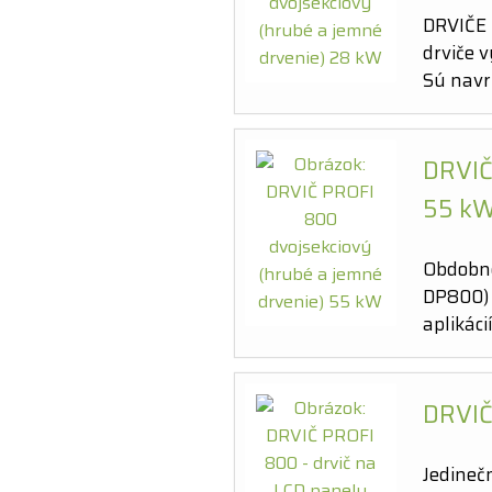
DRVIČE 
drviče v
Sú navr
DRVIČ
55 k
Obdobne
DP800) v
aplikáci
DRVIČ
Jedineč