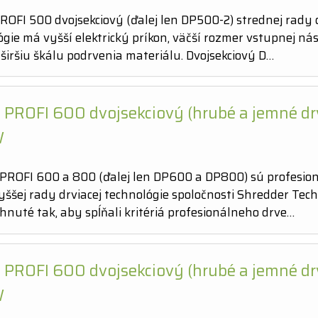
ROFI 500 dvojsekciový (ďalej len DP500-2) strednej rady d
ógie má vyšší elektrický príkon, väčší rozmer vstupnej n
širšiu škálu podrvenia materiálu. Dvojsekciový D…
 PROFI 600 dvojsekciový (hrubé a jemné dr
W
PROFI 600 a 800 (ďalej len DP600 a DP800) sú profesio
yššej rady drviacej technológie spoločnosti Shredder Tec
hnuté tak, aby spĺňali kritériá profesionálneho drve…
 PROFI 600 dvojsekciový (hrubé a jemné dr
W