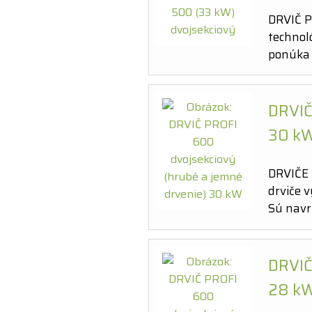
DRVIČ P
technol
ponúka 
DRVIČ
30 k
DRVIČE 
drviče v
Sú navr
DRVIČ
28 k