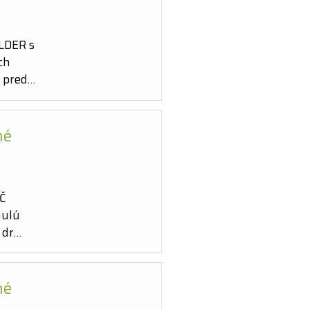
LDER s
ch
) pred…
né
IČ
nulú
 dr…
né