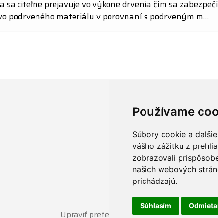
a sa citeľne prejavuje vo výkone drvenia čím sa zabezpečí
o podrveného materiálu v porovnaní s podrveným m…
Kontakty
Používame coo
+421 908 58 28 41
Súbory cookie a ďalšie
info@shreddertechnolo
vášho zážitku z prehli
zobrazovali prispôsobe
Facebook
našich webových stráno
Instagram
prichádzajú.
Súhlasím
Odmiet
Upraviť preferencie cookies