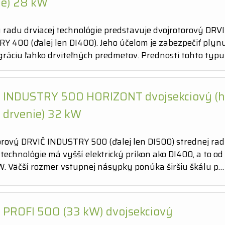
ie) 28 kW
 radu drviacej technológie predstavuje dvojrotorový DRV
Y 400 (ďalej len DI400). Jeho účelom je zabezpečiť plyn
gráciu ľahko drviteľných predmetov. Prednosti tohto typu
 INDUSTRY 500 HORIZONT dvojsekciový (h
 drvenie) 32 kW
orový DRVIČ INDUSTRY 500 (ďalej len DI500) strednej ra
 technológie má vyšší elektrický príkon ako DI400, a to o
W. Väčší rozmer vstupnej násypky ponúka širšiu škálu p…
 PROFI 500 (33 kW) dvojsekciový