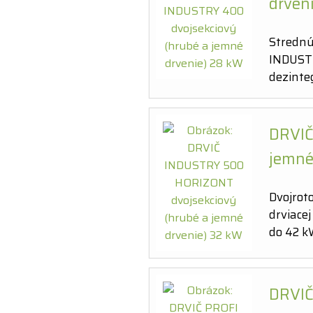
drven
Strednú
INDUSTR
dezinte
DRVIČ
jemné
Dvojrot
drviacej
do 42 k
DRVIČ