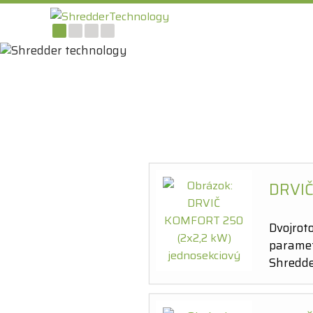
DRVIČ
Dvojrot
paramet
Shredde